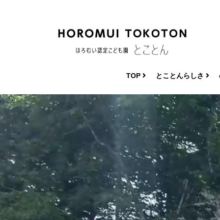
コ
ナ
ン
ビ
テ
ゲ
ン
ー
ツ
シ
へ
ョ
ス
ン
TOP
とことんらしさ
キ
に
ッ
移
プ
動