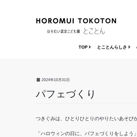
コ
ナ
ン
ビ
テ
ゲ
ン
ー
ツ
シ
へ
ョ
ス
ン
TOP
とことんらしさ
キ
に
ッ
移
プ
動
2024年10月31日
パフェづくり
つきぐみは、ひとりひとりのやりたいあそび
「ハロウィンの日に、パフェづくりをしよう