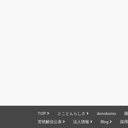
TOP
とことんらしさ
donokomo
苦情解決公表
法人情報
Blog
採