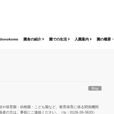
donokomo
園舎の紹介
園での生活
入園案内
園の概要
Blog
学校や保育園・幼稚園・こども園など、教育保育に係る関係機関
の方は、事前にご連絡ください。（℡：0126-26-3633）