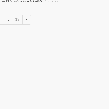
、全員でたのしむことに広がりました。
固
固
…
13
»
定
定
ペ
ペ
ー
ー
ジ
ジ