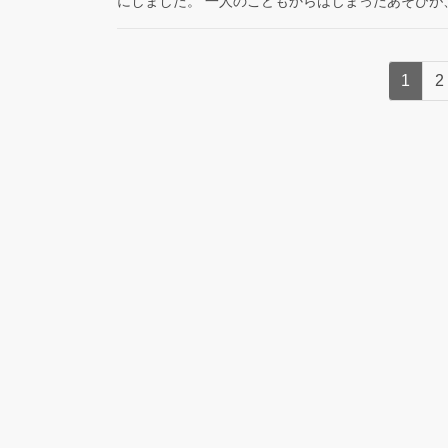
にしました。 一人のこどもからはじまったあそびが
投
固
1
2
稿
定
ペ
ナ
ー
ビ
ジ
ゲ
ー
シ
ョ
ン