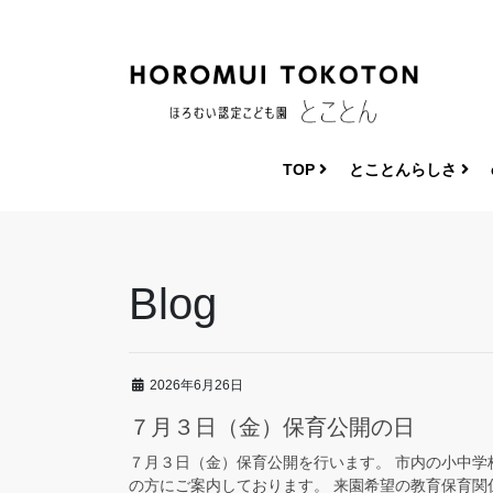
コ
ナ
ン
ビ
テ
ゲ
ン
ー
ツ
シ
へ
ョ
ス
ン
TOP
とことんらしさ
キ
に
ッ
移
プ
動
Blog
2026年6月26日
７月３日（金）保育公開の日
７月３日（金）保育公開を行います。 市内の小中
の方にご案内しております。 来園希望の教育保育関係者