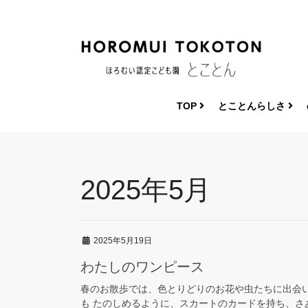
コ
ナ
ン
ビ
テ
ゲ
ン
ー
ツ
シ
へ
ョ
ス
ン
TOP
とことんらしさ
キ
に
ッ
移
プ
動
2025年5月
2025年5月19日
わたしのワンピース
春のお散歩では、色とりどりのお花や虫たちに出会
も たのしめるように、スカートのカードを持ち、さ