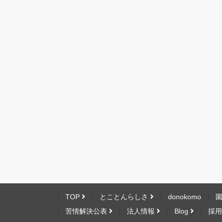
TOP
とことんらしさ
donokomo
苦情解決公表
法人情報
Blog
採